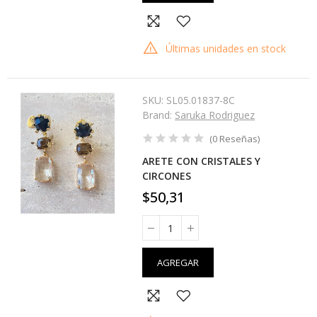
Últimas unidades en stock
SKU:
SL05.01837-8C
Brand:
Saruka Rodriguez
(
0
Reseñas
)
ARETE CON CRISTALES Y
CIRCONES
$50,31
AGREGAR