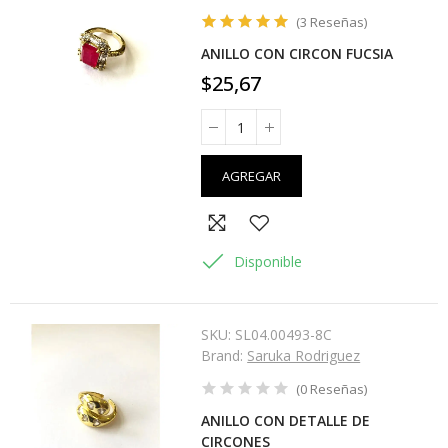
(
3
Reseñas
)
ANILLO CON CIRCON FUCSIA
$25,67
AGREGAR
Disponible
SKU:
SL04.00493-8C
Brand:
Saruka Rodriguez
(
0
Reseñas
)
ANILLO CON DETALLE DE
CIRCONES