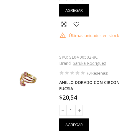
AGREGAR
Últimas unidades en stock
SKU:
SL04.00502-8C
Brand:
Saruka Rodriguez
(
0
Reseñas
)
ANILLO DORADO CON CIRCON
FUCSIA
$20,54
AGREGAR