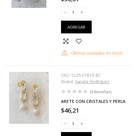
AGREGAR
Últimas unidades en stock
SKU:
SL05.01819-8C
Brand:
Saruka Rodriguez
(
0
Reseñas
)
ARETE CON CRISTALES Y PERLA
$46,21