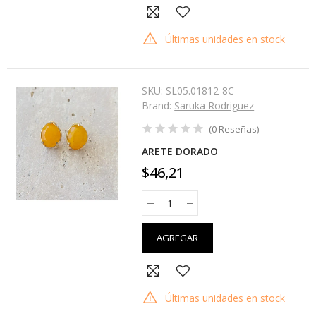
Últimas unidades en stock
SKU:
SL05.01812-8C
Brand:
Saruka Rodriguez
(
0
Reseñas
)
ARETE DORADO
$46,21
AGREGAR
Últimas unidades en stock