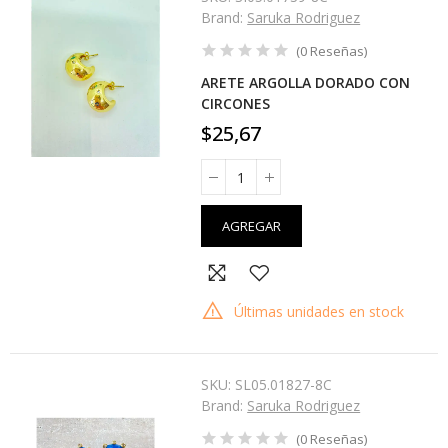
Brand:
Saruka Rodriguez
(
0
Reseñas
)
ARETE ARGOLLA DORADO CON
CIRCONES
$25,67
AGREGAR
Últimas unidades en stock
SKU:
SL05.01827-8C
Brand:
Saruka Rodriguez
(
0
Reseñas
)