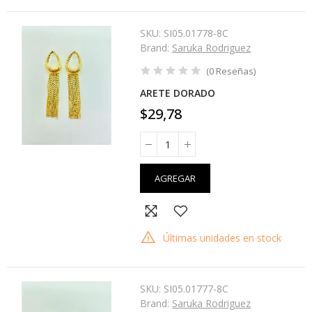
SKU:
SI05.01778-8C
Brand:
Saruka Rodriguez
(
0
Reseñas
)
ARETE DORADO
$29,78
AGREGAR
Últimas unidades en stock
SKU:
SI05.01777-8C
Brand:
Saruka Rodriguez