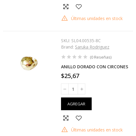
Últimas unidades en stock
SKU:
SL04.00535-8C
Brand:
Saruka Rodriguez
(
0
Reseñas
)
ANILLO DORADO CON CIRCONES
$25,67
AGREGAR
Últimas unidades en stock