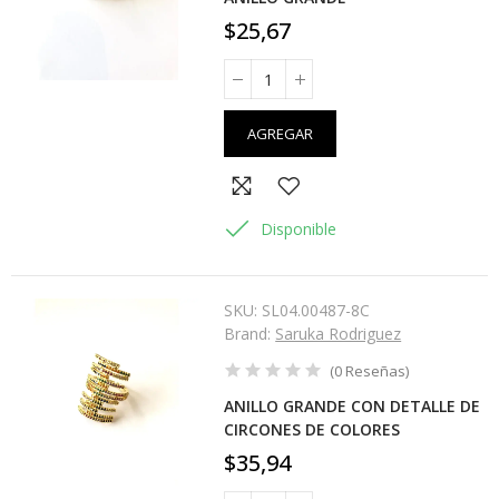
$25,67
AGREGAR
Disponible
SKU:
SL04.00487-8C
Brand:
Saruka Rodriguez
(
0
Reseñas
)
ANILLO GRANDE CON DETALLE DE
CIRCONES DE COLORES
$35,94