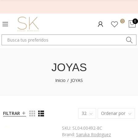
Te regalamos un joyero
por compras superiores a $200
0
0
JOYAS
Inicio
JOYAS
FILTRAR
32
Ordenar por
SKU:
SL04.00492-8C
Brand:
Saruka Rodriguez