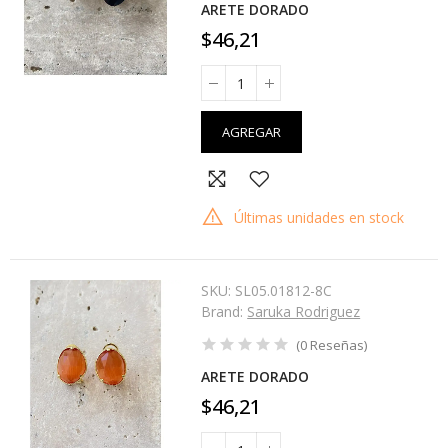
ARETE DORADO
$46,21
AGREGAR
Últimas unidades en stock
SKU:
SL05.01812-8C
Brand:
Saruka Rodriguez
(
0
Reseñas
)
ARETE DORADO
$46,21