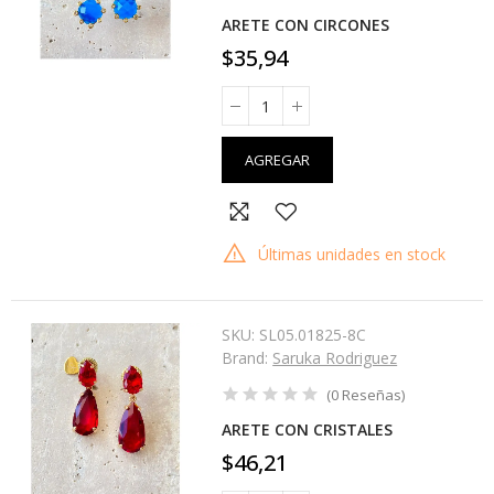
ARETE CON CIRCONES
$35,94
AGREGAR
Últimas unidades en stock
SKU:
SL05.01825-8C
Brand:
Saruka Rodriguez
(
0
Reseñas
)
ARETE CON CRISTALES
$46,21