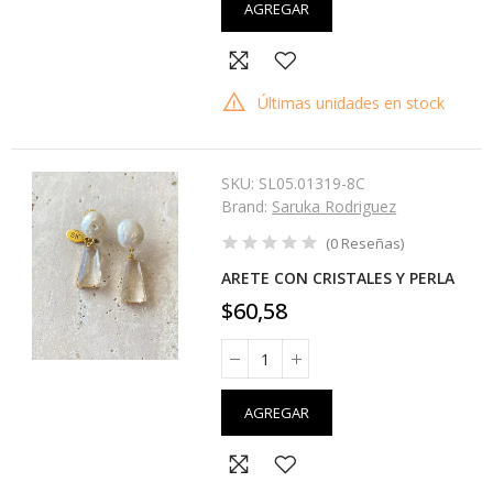
AGREGAR
Últimas unidades en stock
SKU:
SL05.01319-8C
Brand:
Saruka Rodriguez
(
0
Reseñas
)
ARETE CON CRISTALES Y PERLA
$60,58
AGREGAR