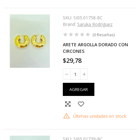
SKU:
SI05.01758-8C
Brand:
Saruka Rodriguez
(
0
Reseñas
)
ARETE ARGOLLA DORADO CON
CIRCONES
$29,78
AGREGAR
Últimas unidades en stock
SKU:
SI05.01739-8C