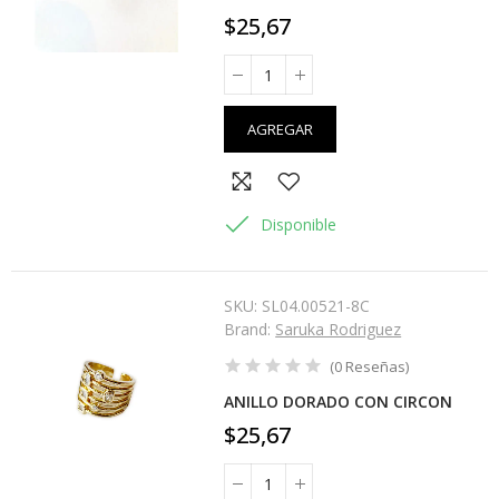
$25,67
AGREGAR
Disponible
SKU:
SL04.00521-8C
Brand:
Saruka Rodriguez
(
0
Reseñas
)
ANILLO DORADO CON CIRCON
$25,67