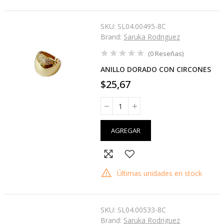
SKU:
SL04.00495-8C
Brand:
Saruka Rodriguez
(
0
Reseñas
)
ANILLO DORADO CON CIRCONES
$25,67
AGREGAR
Últimas unidades en stock
SKU:
SL04.00533-8C
Brand:
Saruka Rodriguez