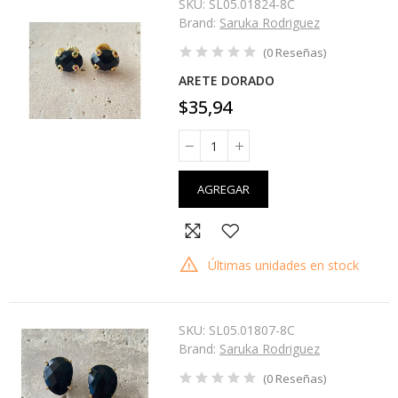
SKU:
SL05.01824-8C
Brand:
Saruka Rodriguez
(
0
Reseñas
)
ARETE DORADO
$35,94
AGREGAR
Últimas unidades en stock
SKU:
SL05.01807-8C
Brand:
Saruka Rodriguez
(
0
Reseñas
)