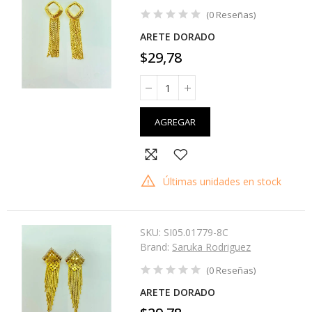
(
0
Reseñas
)
ARETE DORADO
$29,78
AGREGAR
Últimas unidades en stock
SKU:
SI05.01779-8C
Brand:
Saruka Rodriguez
(
0
Reseñas
)
ARETE DORADO