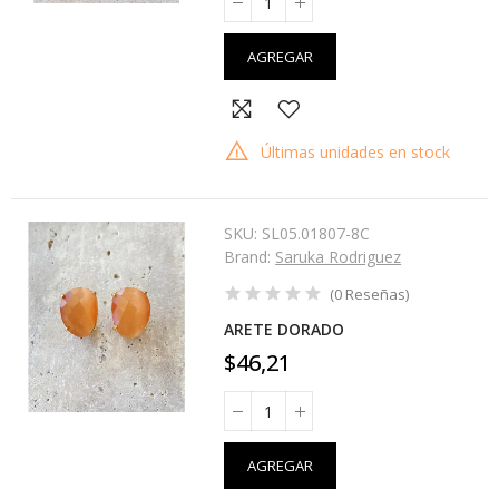
AGREGAR
Últimas unidades en stock
SKU:
SL05.01807-8C
Brand:
Saruka Rodriguez
(
0
Reseñas
)
ARETE DORADO
$46,21
AGREGAR