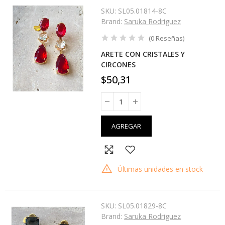
SKU:
SL05.01814-8C
Brand:
Saruka Rodriguez
(
0
Reseñas
)
ARETE CON CRISTALES Y
CIRCONES
$50,31
AGREGAR
Últimas unidades en stock
SKU:
SL05.01829-8C
Brand:
Saruka Rodriguez