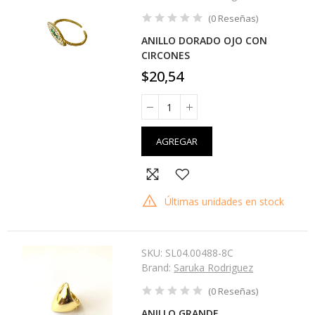
(
0
Reseñas
)
ANILLO DORADO OJO CON
CIRCONES
$20,54
AGREGAR
Últimas unidades en stock
SKU:
SL04.00488-8C
Brand:
Saruka Rodriguez
(
0
Reseñas
)
ANILLO GRANDE