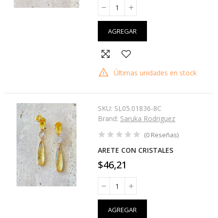
AGREGAR
Últimas unidades en stock
SKU:
SL05.01836-8C
Brand:
Saruka Rodriguez
(
0
Reseñas
)
ARETE CON CRISTALES
$46,21
AGREGAR